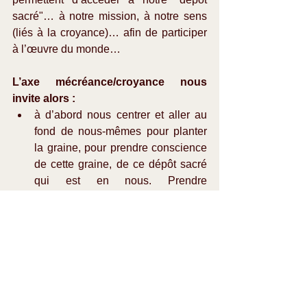
sacré"… à notre mission, à notre sens 
(liés à la croyance)… afin de participer 
à l’œuvre du monde…
L’axe mécréance/croyance nous 
invite alors :
à d’abord nous centrer et aller au 
fond de nous-mêmes pour planter 
la graine, pour prendre conscience 
de cette graine, de ce dépôt sacré 
qui est en nous. Prendre 
conscience et accepter ce que 
nous sommes ou ce que nous ne 
sommes pas, notre mission, notre 
sens caché dans nos rêves pour 
qu’il puisse avoir une chance de se 
réaliser… Ce sera la "mécréance".  
Puis travailler à incarner cette 